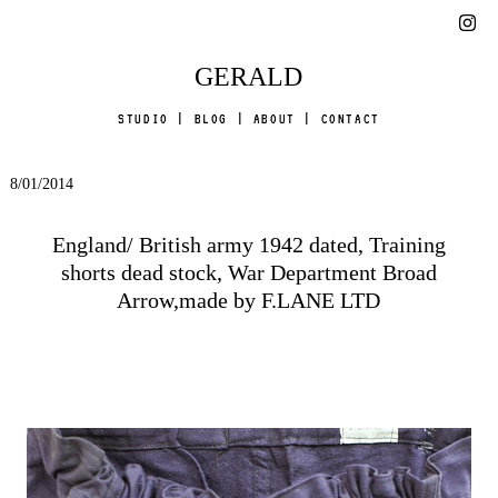
GERALD
STUDIO
|
BLOG
|
ABOUT
|
CONTACT
8/01/2014
England/ British army 1942 dated, Training
shorts dead stock, War Department Broad
Arrow,made by F.LANE LTD