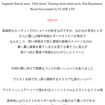
England/ British army 1942 dated, Training shorts dead stock, War Department
Broad Arrow,made by F.LANE LTD
sold out
直線的なカッティングのショーツが好きなのですが、なかなか見当たらず
さらに夏には毎年何故かダークネイビーが気分で
なんかこう、幼い頃地元で見た僧侶の袈裟のイメージなのか、
暑い夏に袈裟を着ている人を見ても暑そうに見えず
張りつめた緊張で何故かひんやりしたイメージ
今回の買い付けで簡素なつくりの良いショーツがありました
ウエストを紐で引っ張り調節するスクエアな形のショーツ
ブリティッシュアーミーで使われるコットンドリルよりライトなドリル地
基本的にはウエストのギャザーを均一に分散させて履くのですが、