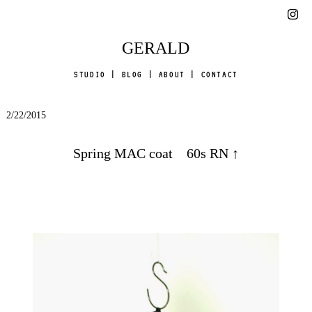
GERALD
STUDIO
|
BLOG
|
ABOUT
|
CONTACT
2/22/2015
Spring MAC coat 60s RN ↑