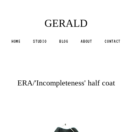
GERALD
HOME
STUDIO
BLOG
ABOUT
CONTACT
ERA/'Incompleteness' half coat